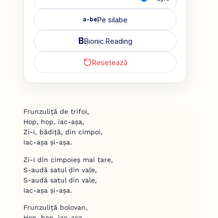
Pe silabe
a-be
B
Bionic Reading
Resetează
Frunzuliță de trifoi,
Hop, hop, iac-așa,
Zi-i, bădiță, din cimpoi,
Iac-așa și-așa.
Zi-i din cimpoieș mai tare,
S-audă satul din vale,
S-audă satul din vale,
Iac-așa și-așa.
Frunzuliță bolovan,
Hop, hop, iac-așa,