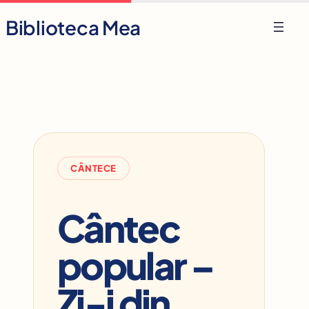
Skip
Biblioteca Mea
to
content
CÂNTECE
Cântec
popular –
Zi-i din