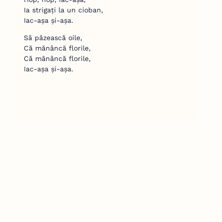
Ia strigați la un cioban,
Iac-așa și-așa.
Să păzească oile,
Că mănâncă florile,
Că mănâncă florile,
Iac-așa și-așa.