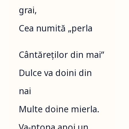
grai,
Cea numită „perla
Cântăreților din mai”
Dulce va doini din
nai
Multe doine mierla.
Va-ntona apoi un