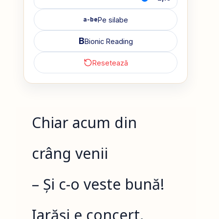
Pe silabe
a-be
B
Bionic Reading
Resetează
Chiar acum din
crâng venii
– Și c-o veste bună!
Iarăși e concert,