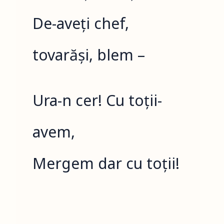
De-aveți chef,
tovarăși, blem –
Ura-n cer! Cu toții-
avem,
Mergem dar cu toții!