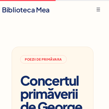
Skip
Biblioteca Mea
to
content
POEZII DE PRIMĂVARA
Concertul
primăverii
de George