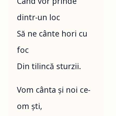
Când vor prinde
dintr-un loc
Să ne cânte hori cu
foc
Din tilincă sturzii.
Vom cânta și noi ce-
om ști,