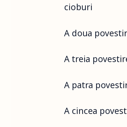
cioburi
A doua povestire
A treia povesti
A patra povestir
A cincea povesti