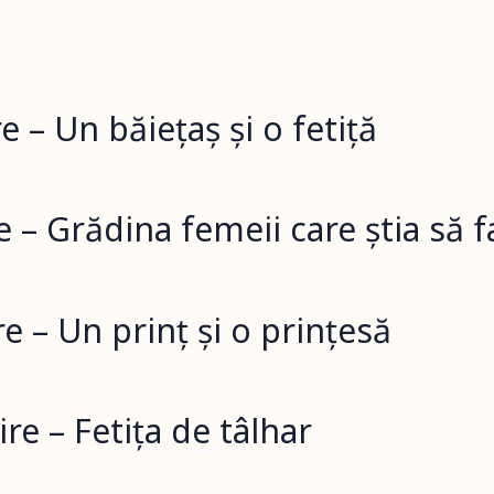
 – Un băiețaș și o fetiță
re – Grădina femeii care știa să
e – Un prinț și o prințesă
re – Fetița de tâlhar