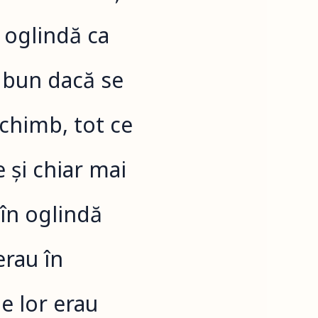
o oglindă ca
i bun dacă se
schimb, tot ce
 și chiar mai
 în oglindă
erau în
e lor erau