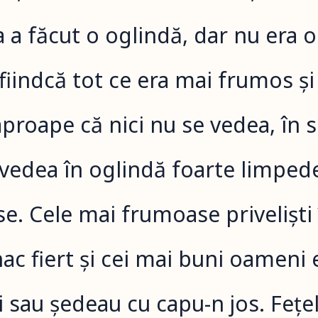
a a făcut o oglindă, dar nu era 
 fiindcă tot ce era mai frumos ș
aproape că nici nu se vedea, în 
 vedea în oglindă foarte limpede
se. Cele mai frumoase priveliști
ac fiert și cei mai buni oameni 
i sau ședeau cu capu-n jos. Fețel