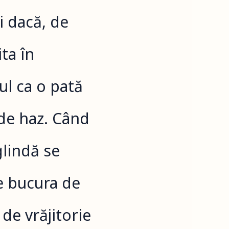
i dacă, de
ta în
ul ca o pată
 de haz. Când
glindă se
se bucura de
 de vrăjitorie