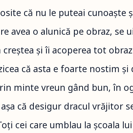
site că nu le puteai cunoaște ș
are avea o alunică pe obraz, se ui
 creștea și îi acoperea tot obraz
zicea că asta e foarte nostim și
 prin minte vreun gând bun, în o
 așa că desigur dracul vrăjitor 
Toți cei care umblau la școala lui