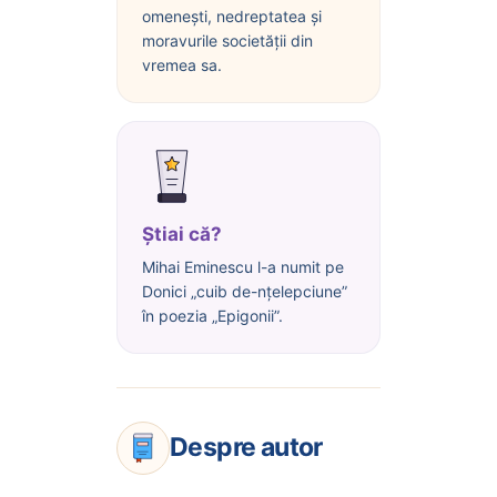
omenești, nedreptatea și
moravurile societății din
vremea sa.
Știai că?
Mihai Eminescu l-a numit pe
Donici „cuib de-nțelepciune”
în poezia „Epigonii”.
Despre autor