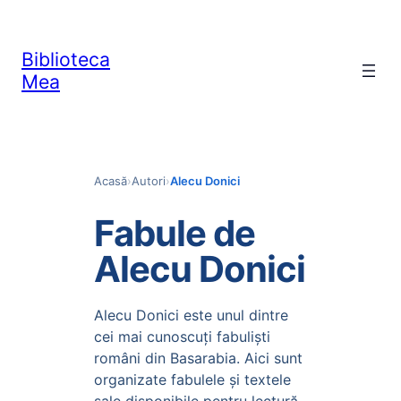
Skip
to
Biblioteca
content
Mea
Acasă
›
Autori
›
Alecu Donici
Fabule de
Alecu Donici
Alecu Donici este unul dintre
cei mai cunoscuți fabuliști
români din Basarabia. Aici sunt
organizate fabulele și textele
sale disponibile pentru lectură.