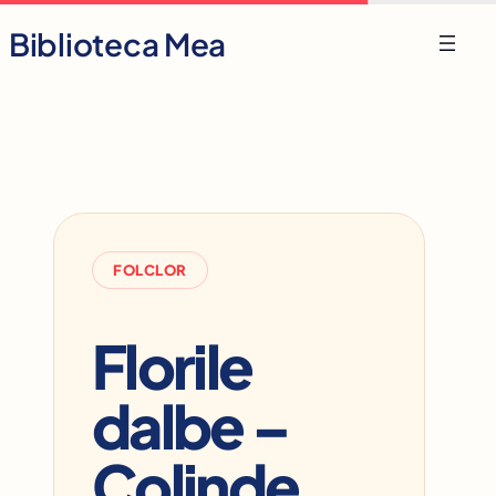
Skip
Biblioteca Mea
to
content
FOLCLOR
Florile
dalbe –
Colinde