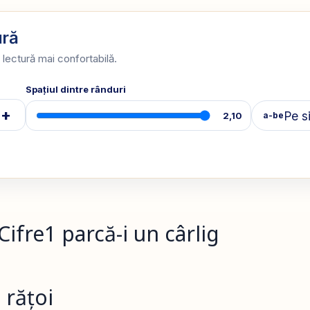
ură
 lectură mai confortabilă.
Spațiul dintre rânduri
+
Pe s
2,10
a-be
ifre1 parcă-i un cârlig
 rățoi