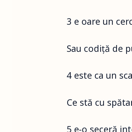
3 e oare un cer
Sau codiță de p
4 este ca un sc
Ce stă cu spătar
5 e-o seceră in