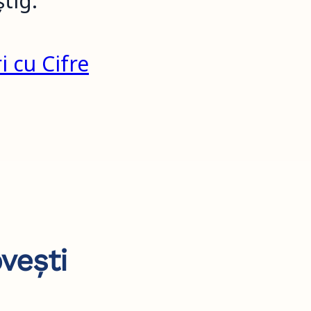
tig.
 cu Cifre
vești