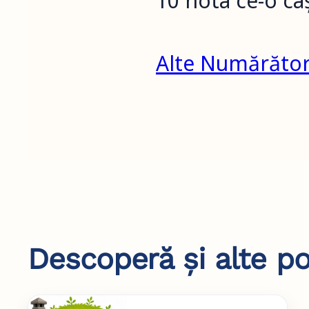
10 nota ce-o câș
Alte Numărători
Descoperă și alte po