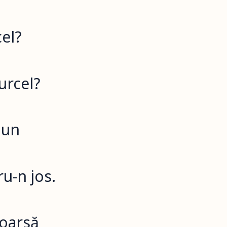
cel?
urcel?
aun
u-n jos.
toarsă