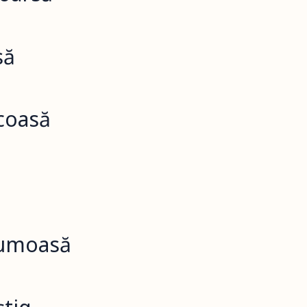
să
coasă
frumoasă