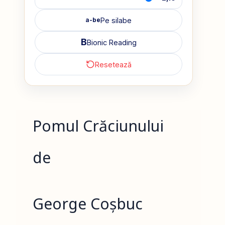
Pe silabe
a-be
B
Bionic Reading
Resetează
Pomul Crăciunului
de
George Coșbuc