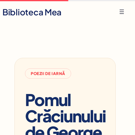
Skip
Biblioteca Mea
to
content
POEZII DE IARNĂ
Pomul
Crăciunului
de George