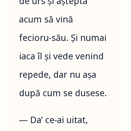
de urs și aștepta
acum să vină
fecioru-său. Și numai
iaca îl și vede venind
repede, dar nu așa
după cum se dusese.
— Da’ ce-ai uitat,