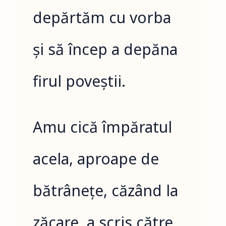
depărtăm cu vorba
și să încep a depăna
firul poveștii.
Amu cică împăratul
acela, aproape de
bătrânețe, căzând la
zăcare, a scris către