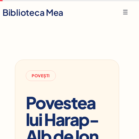
Skip
Biblioteca Mea
to
content
POVEȘTI
Povestea
lui Harap-
Alb de Ion