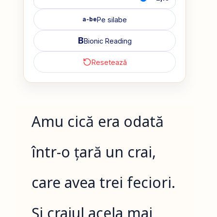
Pe silabe
a-be
B
Bionic Reading
Resetează
Amu cică era odată
într-o țară un crai,
care avea trei feciori.
Și craiul acela mai