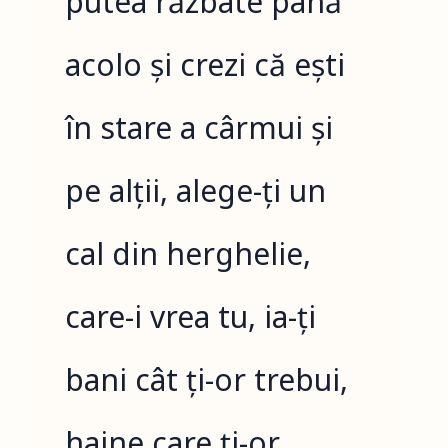
putea răzbate până
acolo și crezi că ești
în stare a cârmui și
pe alții, alege-ți un
cal din herghelie,
care-i vrea tu, ia-ți
bani cât ți-or trebui,
haine care ți-or