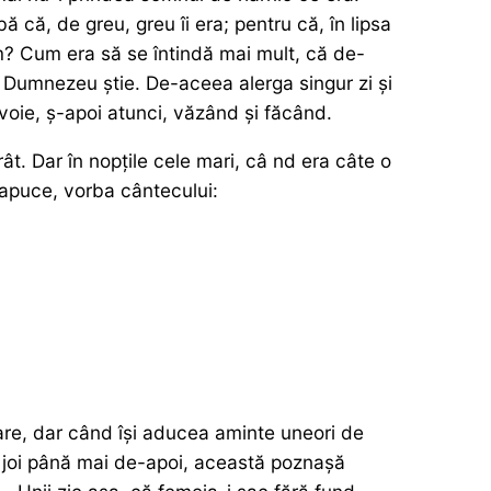
ă că, de greu, greu îi era; pentru că, în lipsa
om? Cum era să se întindă mai mult, că de-
l Dumnezeu știe. De-aceea alerga singur zi și
voie, ș-apoi atunci, văzând și făcând.
rât. Dar în nopțile cele mari, câ nd era câte o
ă apuce, vorba cântecului:
oare, dar când își aducea aminte uneori de
 de joi până mai de-apoi, această poznașă