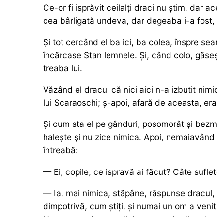
Ce-or fi isprăvit ceilalți draci nu știm, dar 
cea bârligată undeva, dar degeaba i-a fost, 
Și tot cercând el ba ici, ba colea, înspre sea
încărcase Stan lemnele. Și, când colo, găseș
treaba lui.
Văzând el dracul că nici aici n-a izbutit nim
lui Scaraoschi; ș-apoi, afară de aceasta, e
Și cum sta el pe gânduri, posomorât și bezm
halește și nu zice nimica. Apoi, nemaiavând c
întreabă:
— Ei, copile, ce ispravă ai făcut? Câte suflet
— Ia, mai nimica, stăpâne, răspunse dracul, 
dimpotrivă, cum știți, și numai un om a veni