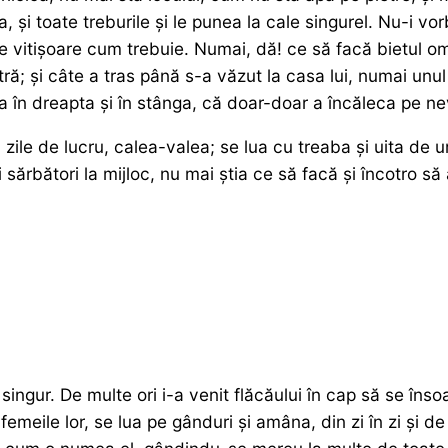
 și toate treburile și le punea la cale singurel. Nu-i vorb
 de vitișoare cum trebuie. Numai, dă! ce să facă bietul 
tră; și câte a tras până s-a văzut la casa lui, numai unu
a în dreapta și în stânga, că doar-doar a încăleca pe ne
 zile de lucru, calea-valea; se lua cu treaba și uita de u
i sărbători la mijloc, nu mai știa ce să facă și încotro s
singur. De multe ori i-a venit flăcăului în cap să se îns
la femeile lor, se lua pe gânduri și amâna, din zi în zi și