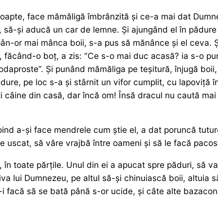
 noapte, face mămăligă îmbrânzită și ce-a mai dat Dumne
 să-și aducă un car de lemne. Și ajungând el în pădure 
i pân-or mai mânca boii, s-a pus să mănânce și el ceva. 
făcând-o boț, a zis: “Ce s-o mai duc acasă? ia s-o pun 
daproste”. Și punând mămăliga pe teșitură, înjugă boii, 
ure, pe loc s-a și stârnit un vifor cumplit, cu lapoviță în
 câine din casă, dar încă om! Însă dracul nu caută mai 
oind a-și face mendrele cum știe el, a dat poruncă tutur
e uscat, să vâre vrajbă între oameni și să le facă pacos
l, în toate părțile. Unul din ei a apucat spre păduri, să
a lui Dumnezeu, pe altul să-și chinuiască boii, altuia s
ă-i facă să se bată până s-or ucide, și câte alte bazaconi