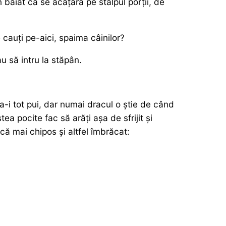
băiat că se acățăra pe stâlpul porții, de
 cauți pe-aici, spaima câinilor?
u să intru la stăpân.
a-i tot pui, dar numai dracul o știe de când
a pocite fac să arăți așa de sfrijit și
că mai chipos și altfel îmbrăcat: