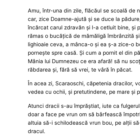
Amu, într-una din zile, flăcăul se scoală de
car, zice Doamne-ajută și se duce la pădure,
încărcat carul zdravăn și l-a cetluit bine, ș
rămas o bucățică de mămăligă îmbrânzită și, 
lighioaie ceva, a mânca-o și ea ș-a zice-o bo
pornește spre casă. Și cum a pornit el din păd
Mânia lui Dumnezeu ce era afară! să nu scoți
răbdarea și, fără să vrei, te vâră în păcat.
În acea zi, Scaraoschi, căpetenia dracilor, v
vedea cu ochii, și pretutindene, pe mare și p
Atunci dracii s-au împrăștiat, iute ca fulgeru
doar a face pe vrun om să bârfească împotriv
altuia să-i schilodească vrun bou, pe alții s
dracul.