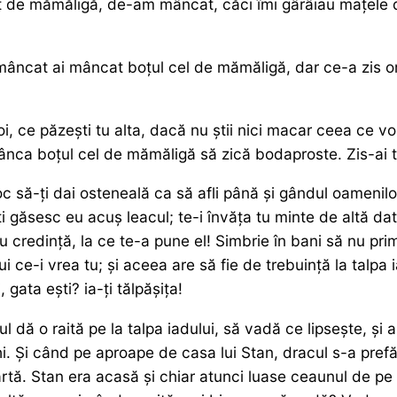
 de mămăligă, de-am mâncat, căci îmi gârâiau mațele d
 mâncat ai mâncat boțul cel de mămăligă, dar ce-a zis 
, ce păzești tu alta, dacă nu știi nici macar ceea ce vo
 mânca boțul cel de mămăligă să zică bodaproste. Zis-ai
 să-ți dai osteneală ca să afli până și gândul oamenilor
-ți găsesc eu acuș leacul; te-i învăța tu minte de altă 
 cu credință, la ce te-a pune el! Simbrie în bani să nu pr
 lui ce-i vrea tu; și aceea are să fie de trebuință la talp
 gata ești? ia-ți tălpășița!
 dă o raită pe la talpa iadului, să vadă ce lipsește, și a
i. Și când pe aproape de casa lui Stan, dracul s-a prefă
oartă. Stan era acasă și chiar atunci luase ceaunul de p