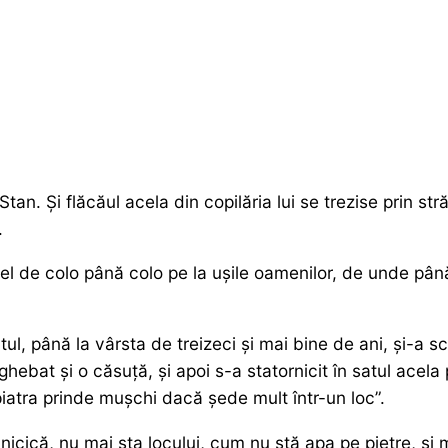
an. Și flăcăul acela din copilăria lui se trezise prin st
.
 el de colo până colo pe la ușile oamenilor, de unde pân
altul, până la vârsta de treizeci și mai bine de ani, și-a s
ghebat și o căsuță, și apoi s-a statornicit în satul acela
iatra prinde mușchi dacă șede mult într-un loc”.
nicică, nu mai sta locului, cum nu stă apa pe pietre, și