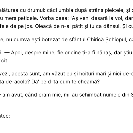
ăturea cu drumul: căci umbla după strâns pielcele, și
au mers peticele. Vorba ceea: “Aș veni desară la voi, da
fele de pe jos. Oleacă de n-ai pățit și tu ca dânsul. Și
 nu cumva ești botezat de sfântul Chirică Șchiopul, ca
— Apoi, despre mine, fie oricine ți-a fi nănaș, dar știu
cit.
ezi, acesta sunt, am văzut eu și hoituri mari și nici de
ta de-acolo? Da’ pe d-ta cum te cheamă?
 am avut, când eram mic, mi-au schimbat numele din S
ntec: