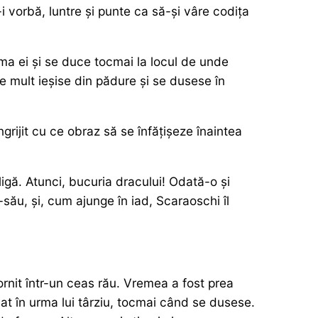
-i vorbă, luntre și punte ca să-și vâre codița
urma ei și se duce tocmai la locul de unde
 mult ieșise din pădure și se dusese în
grijit cu ce obraz să se înfățișeze înaintea
gă. Atunci, bucuria dracului! Odată-o și
-său, și, cum ajunge în iad, Scaraoschi îl
rnit într-un ceas rău. Vremea a fost prea
at în urma lui târziu, tocmai când se dusese.