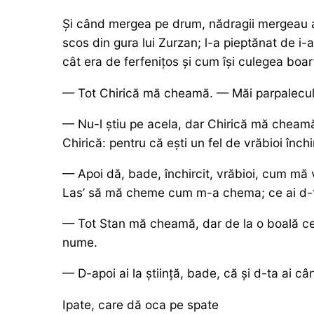
Și când mergea pe drum, nădragii mergeau al
scos din gura lui Zurzan; l-a pieptănat de i-
cât era de ferfenițos și cum își culegea boar
— Tot Chirică mă cheamă. — Măi parpalecule,
— Nu-l știu pe acela, dar Chirică mă cheamă. 
Chirică: pentru că ești un fel de vrăbioi închir
— Apoi dă, bade, închircit, vrăbioi, cum mă v
Las’ să mă cheme cum m-a chema; ce ai d-
— Tot Stan mă cheamă, dar de la o boală ce
nume.
— D-apoi ai la știință, bade, că și d-ta ai câ
Ipate, care dă oca pe spate