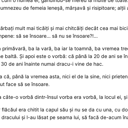
pă cum o numea el, gândindu-se mereu la multe de toate…
umnezeu de femeia leneșă, mârșavă și risipitoare; alții al
bați mult mai ticăiți și mai chitcăiți decât cea mai bici
umpene: să se însoare… să nu se însoare?!…
la primăvară, ba la vară, ba iar la toamnă, ba vremea tre
ne baltă. Și apoi este o vorbă: că până la 20 de ani se î
la 30 de ani înainte numai dracu-i vine de hac.
 că, până la vremea asta, nici el de la sine, nici prieten
ut face să se însoare.
 câte-o vorbă dintr-însul vorba era vorbă, la locul ei, și
flăcăul era chitit la capul său și nu se da cu una, cu dou
dracului și l-au lăsat pe seama lui, să facă de-acum înai