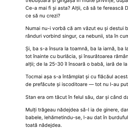
trebușoară și gingașă în multe privințe, du
Ce-a mai fi și asta? Alții, că să te ferească D
ce să nu crezi?
Numai nu-i vorbă că am văzut eu și destui băr
rânduri vorbind singur, ca nebunii, sta în c
Și, ba s-a însura la toamnă, ba la iarnă, ba 
tot înainte cu burlăcia, și însurătoarea rămâ
alții; de la 25-30 îl însoară o babă, iară de 
Tocmai așa s-a întâmplat și cu flăcăul acesta
de prefăcute și iscoditoare — tot nu l-au put
Stan era om tăcut în felul său, dar și când da
Mulți trăgeau nădejdea să-l ia de ginere, dar 
babele, lehămetindu-se, l-au dat în burduful 
toată nădejdea.