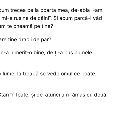
 cum trecea pe la poarta mea, de-abia l-am
r mi-e rușine de câini”. Și acum parcă-l văd
 cum te cheamă pe tine?
re ține dracii de păr?
 c-a nimerit-o bine, de ți-a pus numele
-o lume: la treabă se vede omul ce poate.
tan în Ipate, și de-atunci am rămas cu două