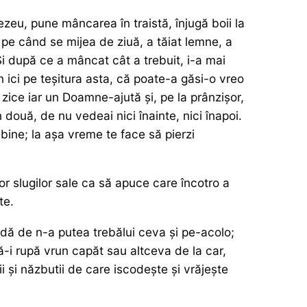
zeu, pune mâncarea în traistă, înjugă boii la
pe când se mijea de ziuă, a tăiat lemne, a
Și după ce a mâncat cât a trebuit, i-a mai
ici pe teșitura asta, că poate-a găsi-o vreo
zice iar un Doamne-ajută și, pe la prânzișor,
 două, de nu vedeai nici înainte, nici înapoi.
bine; la așa vreme te face să pierzi
or slugilor sale ca să apuce care încotro a
te.
 vadă de n-a putea trebălui ceva și pe-acolo;
ă-i rupă vrun capăt sau altceva de la car,
i și năzbutii de care iscodește și vrăjește