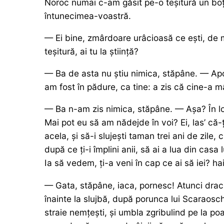
Noroc numai c-am găsit pe-o teșitură un boț
întunecimea-voastră.
— Ei bine, zmârdoare urâcioasă ce ești, de
teșitură, ai tu la știință?
— Ba de asta nu știu nimica, stăpâne. — Apoi
am fost în pădure, ca tine: a zis că cine-a
— Ba n-am zis nimica, stăpâne. — Așa? În loc
Mai pot eu să am nădejde în voi? Ei, las’ că
acela, și să-i slujești taman trei ani de zile,
după ce ți-i împlini anii, să ai a lua din casa
Ia să vedem, ți-a veni în cap ce ai să iei? hai,
— Gata, stăpâne, iaca, pornesc! Atunci dracul
înainte la slujbă, după porunca lui Scaraosch
straie nemțești, și umbla zgribulind pe la p