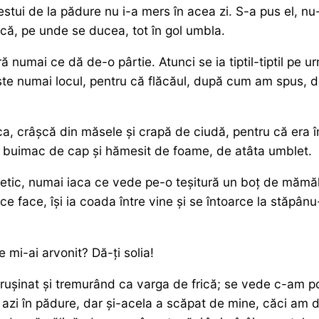
acestui de la pădure nu i-a mers în acea zi. S-a pus el, nu
că, pe unde se ducea, tot în gol umbla.
ră numai ce dă de-o pârtie. Atunci se ia tiptil-tiptil pe 
te numai locul, pentru că flăcăul, după cum am spus, de
ica, crâșcă din măsele și crapă de ciudă, pentru că era în
ra buimac de cap și hămesit de foame, de atâta umblet.
etic, numai iaca ce vede pe-o teșitură un boț de mămăli
e face, își ia coada între vine și se întoarce la stăpânu
e mi-ai arvonit? Dă-ți solia!
rușinat și tremurând ca varga de frică; se vede c-am po
t azi în pădure, dar și-acela a scăpat de mine, căci am d