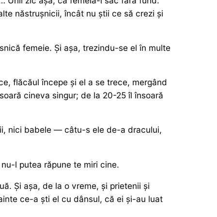
 Unii zic așa, că femeia-i sac fără fund.
te năstrușnicii, încât nu știi ce să crezi și
snică femeie. Și așa, trezindu-se el în multe
ce, flăcăul începe și el a se trece, mergând
nsoară cineva singur; de la 20-25 îl însoară
ii, nici babele — câtu-s ele de-a dracului,
 nu-l putea răpune te miri cine.
ă. Și așa, de la o vreme, și prietenii și
nte ce-a ști el cu dânsul, că ei și-au luat