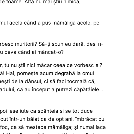
e foame. Alta nu mai știu nimica,
omul acela când a pus mămăliga acolo, pe
rbesc muritorii? Să-ți spun eu dară, deși n-
 tu ceva când ai mâncat-o?
, tu nu știi nici măcar ceea ce vorbesc ei?
dată! Hai, pornește acum degrabă la omul
imești de la dânsul, ci să faci tocmală că,
a iadului, că au început a putrezi căpătâiele…
poi iese iute ca scânteia și se tot duce
cut într-un băiat ca de opt ani, îmbrăcat cu
e foc, ca să mestece mămăliga; și numai iaca