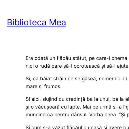
Skip
to
Biblioteca Mea
content
Era odată un flăcău stătut, pe care-l chema St
nici o rudă care să-l ocrotească și să-l ajute
Și, ca băiat străin ce se găsea, nemernicind
mare și frumos.
Și aici, slujind cu credință ba la unul, ba la 
și o văcușoară cu lapte. Mai pe urmă și-a înj
muncind ca pentru dânsul. Vorba ceea: “Și p
Și cum s-a văzut flăcăul cu casă și avere bu