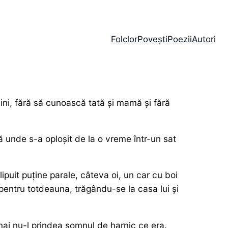
Folclor
Povești
Poezii
Autori
răini, fără să cunoască tată și mamă și fără
ă unde s-a oploșit de la o vreme într-un sat
clipuit puține parale, câteva oi, un car cu boi
 pentru totdeauna, trăgându-se la casa lui și
 mai nu-l prindea somnul de harnic ce era.