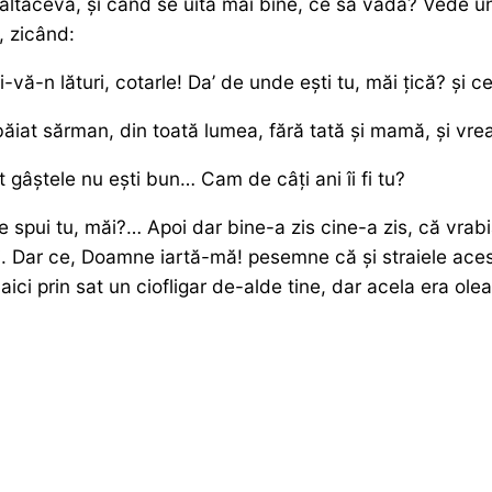
altăceva, și când se uită mai bine, ce să vadă? Vede un 
, zicând:
vă-n lături, cotarle! Da’ de unde ești tu, măi țică? și ce
ăiat sărman, din toată lumea, fără tată și mamă, și vrea
t gâștele nu ești bun… Cam de câți ani îi fi tu?
 spui tu, măi?… Apoi dar bine-a zis cine-a zis, că vrabi
ni. Dar ce, Doamne iartă-mă! pesemne că și straiele aceste
ci prin sat un ciofligar de-alde tine, dar acela era olea