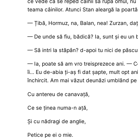
ce vede că se reped câinii să rupă omul, nu 
teama câinilor. Atunci Stan aleargă la poartă
— Țibă, Hormuz, na, Balan, nea! Zurzan, dați-
— De unde să fiu, bădică? Ia, sunt și eu un b
— Să intri la stăpân? d-apoi tu nici de păscu
— Ia, poate să am vro treisprezece ani. — Ce
îi… Eu de-abia ți-aș fi dat șapte, mult opt a
închircit. Am mai văzut deunăzi umblând pe ai
Cu antereu de canavață,
Ce se ținea numa-n ață,
Și cu nădragi de anglie,
Petice pe ei o mie.