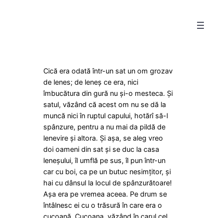
Skip
to
content
Cică era odată într-un sat un om grozav
de lenes; de leneș ce era, nici
îmbucătura din gură nu și-o mesteca. Și
satul, văzând că acest om nu se dă la
muncă nici în ruptul capului, hotărî să-l
spânzure, pentru a nu mai da pildă de
lenevire și altora. Și așa, se aleg vreo
doi oameni din sat și se duc la casa
leneșului, îl umflă pe sus, îl pun într-un
car cu boi, ca pe un butuc nesimțitor, și
hai cu dânsul la locul de spânzurătoare!
Așa era pe vremea aceea. Pe drum se
întâlnesc ei cu o trăsură în care era o
cucoană. Cucoana, văzând în carul cel