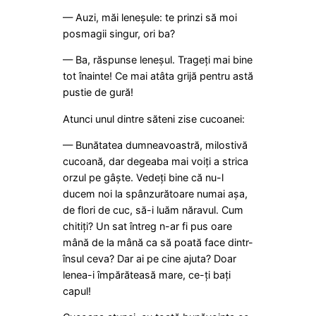
— Auzi, măi leneșule: te prinzi să moi
posmagii singur, ori ba?
— Ba, răspunse leneșul. Trageți mai bine
tot înainte! Ce mai atâta grijă pentru astă
pustie de gură!
Atunci unul dintre săteni zise cucoanei:
— Bunătatea dumneavoastră, milostivă
cucoană, dar degeaba mai voiți a strica
orzul pe gâște. Vedeți bine că nu-l
ducem noi la spânzurătoare numai așa,
de flori de cuc, să-i luăm năravul. Cum
chitiți? Un sat întreg n-ar fi pus oare
mână de la mână ca să poată face dintr-
însul ceva? Dar ai pe cine ajuta? Doar
lenea-i împărăteasă mare, ce-ți bați
capul!