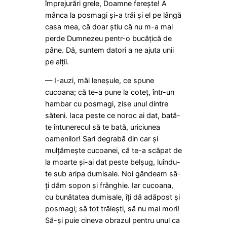
împrejurări grele, Doamne ferește! A
mânca la posmagi și-a trăi și el pe lângă
casa mea, că doar știu că nu m-a mai
perde Dumnezeu pentr-o bucățică de
pâne. Dă, suntem datori a ne ajuta unii
pe alții.
— I-auzi, măi leneșule, ce spune
cucoana; că te-a pune la coteț, într-un
hambar cu posmagi, zise unul dintre
săteni. Iaca peste ce noroc ai dat, bată-
te întunerecul să te bată, uriciunea
oamenilor! Sari degrabă din car și
mulțămește cucoanei, că te-a scăpat de
la moarte și-ai dat peste belșug, luîndu-
te sub aripa dumisale. Noi gândeam să-
ți dăm sopon și frânghie. Iar cucoana,
cu bunătatea dumisale, îți dă adăpost și
posmagi; să tot trăiești, să nu mai mori!
Să-și puie cineva obrazul pentru unul ca