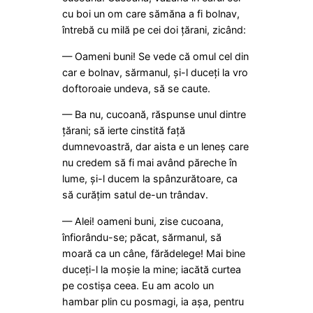
cu boi un om care sămăna a fi bolnav,
întrebă cu milă pe cei doi țărani, zicând:
— Oameni buni! Se vede că omul cel din
car e bolnav, sărmanul, și-l duceți la vro
doftoroaie undeva, să se caute.
— Ba nu, cucoană, răspunse unul dintre
țărani; să ierte cinstită față
dumnevoastră, dar aista e un leneș care
nu credem să fi mai având păreche în
lume, și-l ducem la spânzurătoare, ca
să curățim satul de-un trândav.
— Alei! oameni buni, zise cucoana,
înfiorându-se; păcat, sărmanul, să
moară ca un câne, fărădelege! Mai bine
duceți-l la moșie la mine; iacătă curtea
pe costișa ceea. Eu am acolo un
hambar plin cu posmagi, ia așa, pentru