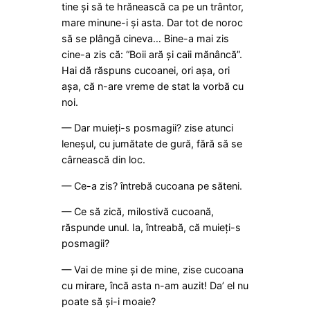
tine și să te hrănească ca pe un trântor,
mare minune-i și asta. Dar tot de noroc
să se plângă cineva… Bine-a mai zis
cine-a zis că: “Boii ară și caii mănâncă”.
Hai dă răspuns cucoanei, ori așa, ori
așa, că n-are vreme de stat la vorbă cu
noi.
— Dar muieți-s posmagii? zise atunci
leneșul, cu jumătate de gură, fără să se
cârnească din loc.
— Ce-a zis? întrebă cucoana pe săteni.
— Ce să zică, milostivă cucoană,
răspunde unul. Ia, întreabă, că muieți-s
posmagii?
— Vai de mine și de mine, zise cucoana
cu mirare, încă asta n-am auzit! Da’ el nu
poate să și-i moaie?