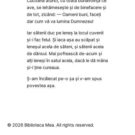
Cucoana atunci, cu toată bunăvoința ce
ave, se lehămesește și de binefacere și
de tot, zicând: — Oameni buni, faceți
dar cum vă va lumina Dumnezeu!
Iar sătenii duc pe leneș la locul cuvenit
și-i fac felul. Și iaca așa au scăpat și
leneșul acela de săteni, și sătenii aceia
de dânsul. Mai poftească de-acum și
alți leneși în satul acela, dacă le dă mâna
și-i ține cureaua.
Ș-am încălecat pe-o șa și v-am spus
povestea așa.
© 2026 Biblioteca Mea. All rights reserved.