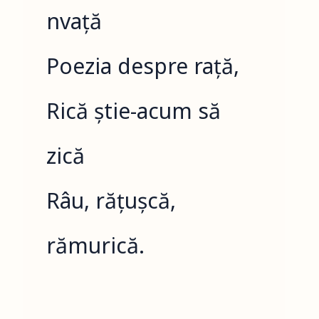
nvață
Poezia despre rață,
Rică știe-acum să
zică
Râu, rățușcă,
rămurică.