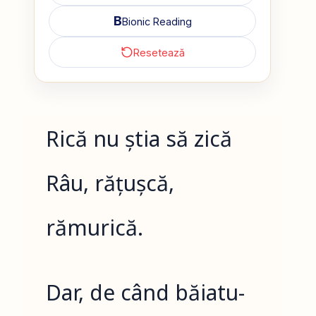
B
Bionic Reading
Resetează
Rică nu știa să zică
Râu, rățușcă,
rămurică.
Dar, de când băiatu-