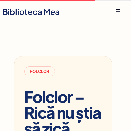
Skip
Biblioteca Mea
to
content
FOLCLOR
Folclor –
Rică nu știa
să zică