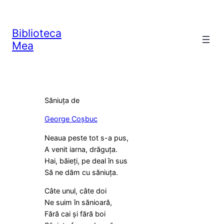
Skip
to
Biblioteca
content
Mea
Săniuța ​de
George Coșbuc
Neaua peste tot s-a pus,
A venit iarna, drăguța.
Hai, băieți, pe deal în sus
Să ne dăm cu săniuța.
Câte unul, câte doi
Ne suim în sănioară,
Fără cai și fără boi