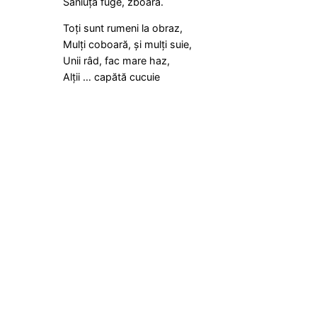
Săniuța fuge, zboară.
Toți sunt rumeni la obraz,
Mulți coboară, și mulți suie,
Unii râd, fac mare haz,
Alții … capătă cucuie