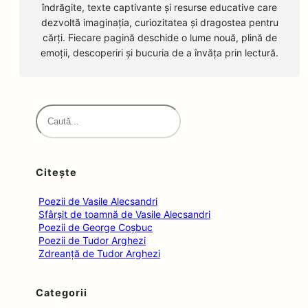
îndrăgite, texte captivante și resurse educative care
dezvoltă imaginația, curiozitatea și dragostea pentru
cărți. Fiecare pagină deschide o lume nouă, plină de
emoții, descoperiri și bucuria de a învăța prin lectură.
S
e
a
r
Citește
c
h
Poezii de Vasile Alecsandri
Sfârșit de toamnă de Vasile Alecsandri
Poezii de George Coșbuc
Poezii de Tudor Arghezi
Zdreanță de Tudor Arghezi
Categorii