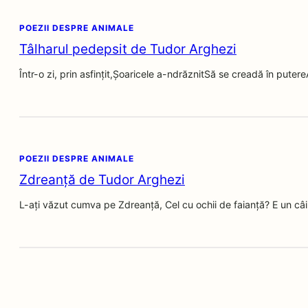
POEZII DESPRE ANIMALE
Tâlharul pedepsit de Tudor Arghezi
Într-o zi, prin asfințit,Șoaricele a-ndrăznitSă se creadă în puter
POEZII DESPRE ANIMALE
Zdreanță de Tudor Arghezi
L-ați văzut cumva pe Zdreanță, Cel cu ochii de faianță? E un câ