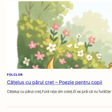
FOLCLOR
Cățeluș cu părul creț – Poezie pentru copii
Cățeluș cu părul creț,Fură rața din coteț.El se jură că nu furăDa