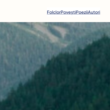
Folclor
Povești
Poezii
Autori