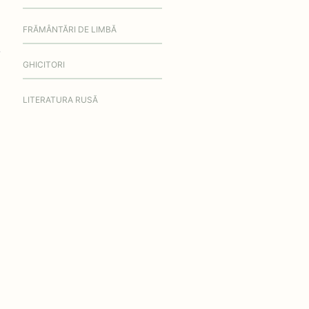
FRĂMÂNTĂRI DE LIMBĂ
GHICITORI
LITERATURA RUSĂ
NUMĂRĂTORI
PARABOLĂ
PASTELURI
POEZII DE IARNĂ
POEZII DE PAȘTE