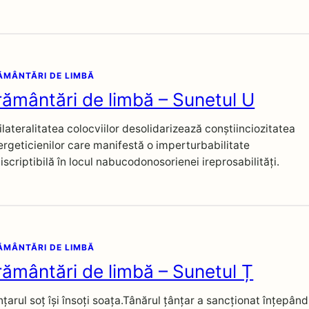
ĂMÂNTĂRI DE LIMBĂ
rământări de limbă – Sunetul U
lateralitatea colocviilor desolidarizează conștiinciozitatea
ergeticienilor care manifestă o imperturbabilitate
iscriptibilă în locul nabucodonosorienei ireprosabilități.
ĂMÂNTĂRI DE LIMBĂ
rământări de limbă – Sunetul Ț
țarul soț își însoți soața.Tânărul țânțar a sancționat înțepând