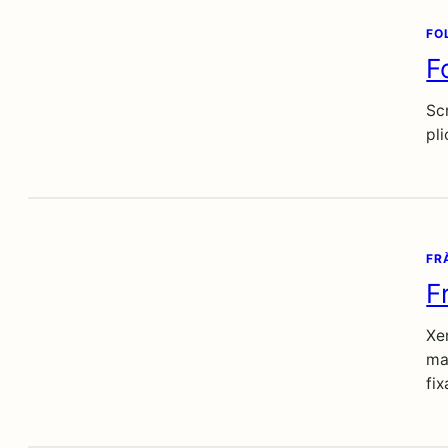
FO
F
Scr
pli
FR
F
Xe
ma
fi