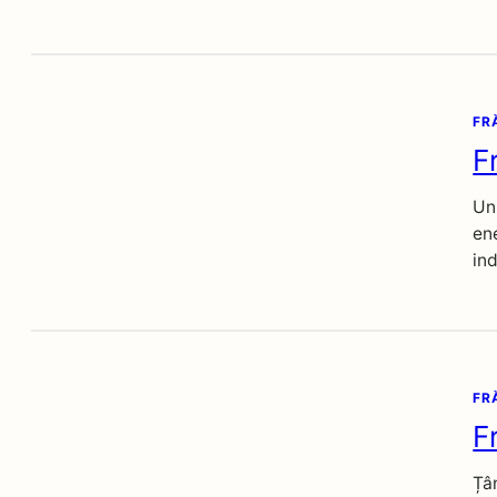
FR
F
Uni
en
ind
FR
F
Țân