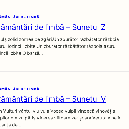
ĂMÂNTĂRI DE LIMBĂ
rământări de limbă – Sunetul Z
ulș zolid zornea pe zgâri.Un zburător răzbătător războia
rul lozincii izbite.Un zburător răzbătător războia azurul
incii izbite.O barză…
ĂMÂNTĂRI DE LIMBĂ
rământări de limbă – Sunetul V
n Vulturi vântul viu vuia.Vocea vulpii vindecă vinovăția
pilor din vulpăriș.Vinerea viitoare verișoara Veruța vine în
canța de…