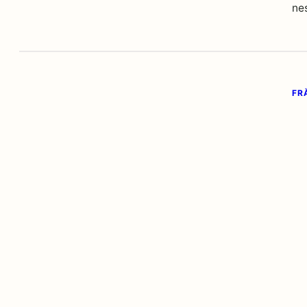
nes
FR
F
Re 
Tr
FR
F
Un