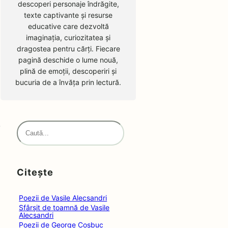
descoperi personaje îndrăgite,
texte captivante și resurse
educative care dezvoltă
imaginația, curiozitatea și
dragostea pentru cărți. Fiecare
pagină deschide o lume nouă,
plină de emoții, descoperiri și
bucuria de a învăța prin lectură.
S
e
a
r
Citește
c
h
Poezii de Vasile Alecsandri
Sfârșit de toamnă de Vasile
Alecsandri
Poezii de George Coșbuc