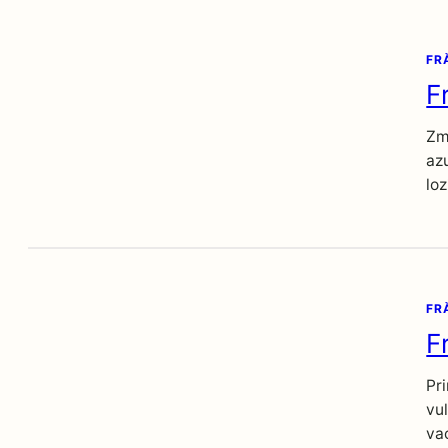
FR
F
Zm
azu
loz
FR
F
Pri
vul
va