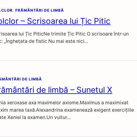
LCLOR
, 
FRĂMÂNTĂRI DE LIMBĂ
olclor – Scrisoarea lui Țic Pitic
isoarea lui Țic PiticNe trimite Țic Pitic O scrisoare într-un
c: „Înghețata de fistic Nu mai este nici…
ĂMÂNTĂRI DE LIMBĂ
rământări de limbă – Sunetul X
nia xeroxase axa maximelor axiome.Maximus a maximixat
xim marea taxă.Alexandrina examenează exigent exercițiile
xate Xeniei la examen.Un vultur…