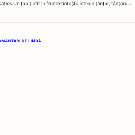
ățios.Un țap țintit în frunte țintește într-un țânțar, țânțarul…
ĂMÂNTĂRI DE LIMBĂ
rământări de limbă – Sunetul T
t evei de t ei pe miriș t e de meiTândală trăiește-n tindă,
ândav trântorul se-ntinde.Trântorul Tândală…
ĂMÂNTĂRI DE LIMBĂ
rământări de limbă – Sunetul Ș
 moș cu un coș, În coș – un cocoș. Moșul cu coșul, Coșul cu