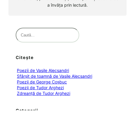
a învăța prin lectură.
S
e
a
r
Citește
c
h
Poezii de Vasile Alecsandri
Sfârșit de toamnă de Vasile Alecsandri
Poezii de George Coșbuc
Poezii de Tudor Arghezi
Zdreanță de Tudor Arghezi
Categorii
ANECDOTE