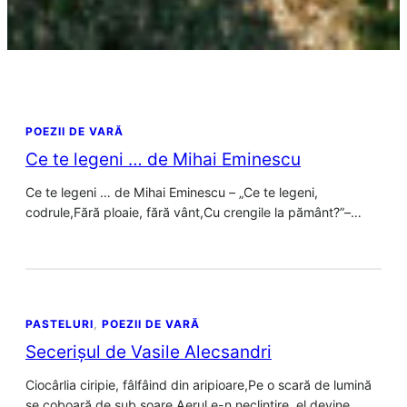
POEZII DE VARĂ
Ce te legeni … de Mihai Eminescu
Ce te legeni … de Mihai Eminescu – „Ce te legeni,
codrule,Fără ploaie, fără vânt,Cu crengile la pământ?”–…
PASTELURI
, 
POEZII DE VARĂ
Secerișul de Vasile Alecsandri
Ciocârlia ciripie, fâlfâind din aripioare,Pe o scară de lumină
se coboară de sub soare.Aerul e-n neclintire, el devine…