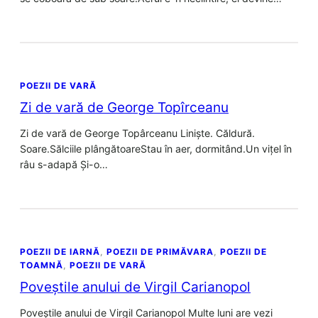
POEZII DE VARĂ
Zi de vară de George Topîrceanu
Zi de vară de George Topârceanu Liniște. Căldură.
Soare.Sălciile plângătoareStau în aer, dormitând.Un vițel în
râu s-adapă Și-o…
POEZII DE IARNĂ
, 
POEZII DE PRIMĂVARA
, 
POEZII DE
TOAMNĂ
, 
POEZII DE VARĂ
Poveștile anului de Virgil Carianopol
Poveștile anului de Virgil Carianopol Multe luni are vezi