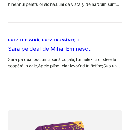
bineAnul pentru orișicine,Luni de viață și de harCum sunt…
POEZII DE VARĂ
, 
POEZII ROMÂNEȘTI
Sara pe deal de Mihai Eminescu
Sara pe deal buciumul sună cu jale,Turmele-l urc, stele le
scapără-n cale,Apele plîng, clar izvorînd în fîntîne;Sub un…